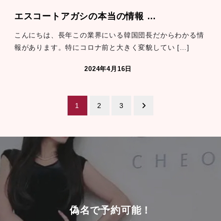
エスコートアガシの本当の情報 …
こんにちは、長年この業界にいる韓国団長だからわかる情
報があります。特にコロナ前と大きく変貌してい […]
2024年4月16日
投
1
2
3
稿
ナ
ビ
ゲ
ー
シ
偽名で予約可能！